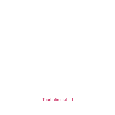
About Us
Tour di Bali
Paket Tour Bali
Paket Tour Penida
Paket Batur Trekking
Paket Rafting
Copyright © 2025 Tanjung Benoa Watersport | Powered by
Tourbalimurah.id